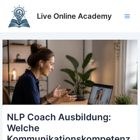
Zum
Inhalt
Live Online Academy
springen
Main
Men
NLP Coach Ausbildung:
Welche
Kommunikationskompetenz