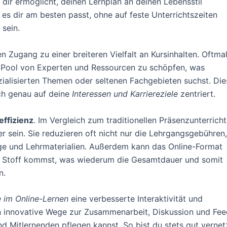
s dir ermöglicht, deinen Lernplan an deinen Lebensstil
s dir am besten passt, ohne auf feste Unterrichtszeiten
sein.
n Zugang zu einer breiteren Vielfalt an Kursinhalten. Oftma
n Pool von Experten und Ressourcen zu schöpfen, was
zialisierten Themen oder seltenen Fachgebieten suchst. Die
ch genau auf deine
Interessen und Karriereziele
zentriert.
effizienz
. Im Vergleich zum traditionellen Präsenzunterricht
r sein. Sie reduzieren oft nicht nur die Lehrgangsgebühren,
e und Lehrmaterialien. Außerdem kann das Online-Format
en Stoff kommst, was wiederum die Gesamtdauer und somit
n.
 im Online-Lernen
eine verbesserte Interaktivität und
 innovative Wege zur Zusammenarbeit, Diskussion und Feed
d Mitlernenden pflegen kannst. So bist du stets gut verne